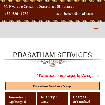
50, Rivervale Crescent, Sengkang
, Singapore
.
(+65) 6294 6739
avgmtemple@gmail.com
PRASATHAM SERVICES
* Rates subject to changes by Management
Prasatham Services / பிரசாதம்
Quantity /
Charges /
Neivedyam /
அளவு
கட்டணங்கள்
நெய்வேத்யம்