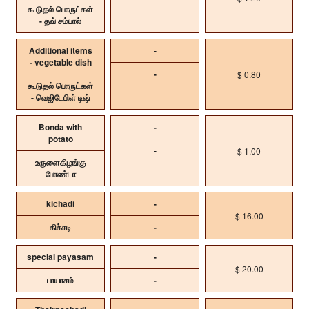
கூடுதல் பொருட்கள்
- தவ் சம்பால்
Additional items
-
- vegetable dish
-
$ 0.80
கூடுதல் பொருட்கள்
- வெஜிடேபிள் டிஷ்
Bonda with
-
potato
-
$ 1.00
உருளைகிழங்கு
போண்டா
kichadi
-
$ 16.00
கிச்சடி
-
special payasam
-
$ 20.00
பாயாசம்
-