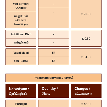
Veg Biriyani
-
Outdoor
-
$ 20.00
வெஜிடேபிள்
பிரியாணி
வெளிப்புறம்
Additional Dish
-
$ 0.80
கூடுதல் காய்
-
Vadai Malai
54
$ 54.00
வடை மாலை
54
Prasatham Services / பிரசாதம்
Quantity /
Charges /
Neivedyam /
அளவு
கட்டணங்கள்
நெய்வேத்யம்
Paruppu
-
$ 18.00